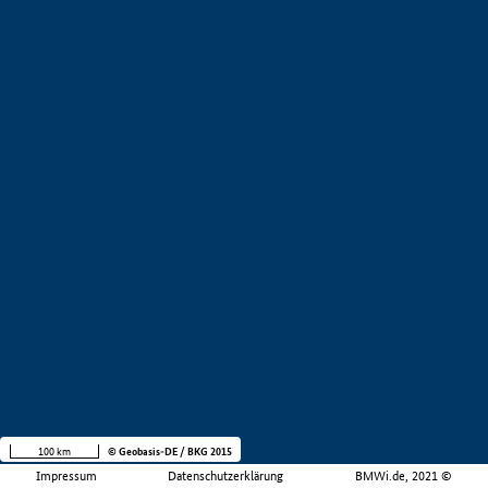
100 km
© Geobasis-DE / BKG 2015
Impressum
Datenschutzerklärung
BMWi.de, 2021 ©