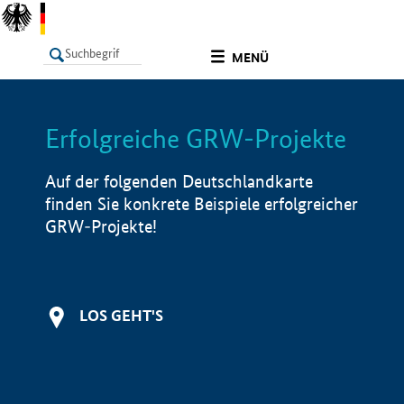
undefined
MENÜ
Erfolgreiche GRW-Projekte
LISTE
Filter
Info
Auf der folgenden Deutschlandkarte
finden Sie konkrete Beispiele erfolgreicher
GRW-Projekte!
LOS GEHT'S