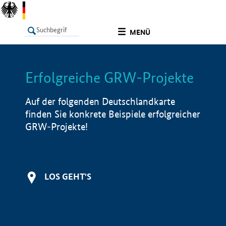
undefined
MENÜ
Erfolgreiche GRW-Projekte
LISTE
Filter
Info
Auf der folgenden Deutschlandkarte
finden Sie konkrete Beispiele erfolgreicher
GRW-Projekte!
LOS GEHT'S