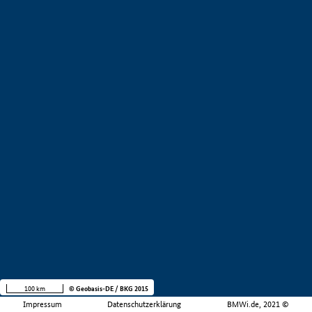
100 km
© Geobasis-DE / BKG 2015
Impressum
Datenschutzerklärung
BMWi.de, 2021 ©