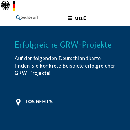
undefined
MENÜ
Erfolgreiche GRW-Projekte
LISTE
Filter
Info
Auf der folgenden Deutschlandkarte
finden Sie konkrete Beispiele erfolgreicher
GRW-Projekte!
LOS GEHT'S