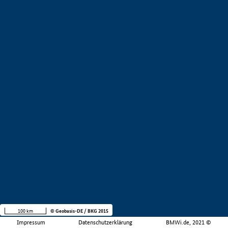
100 km
© Geobasis-DE / BKG 2015
Impressum
Datenschutzerklärung
BMWi.de, 2021 ©