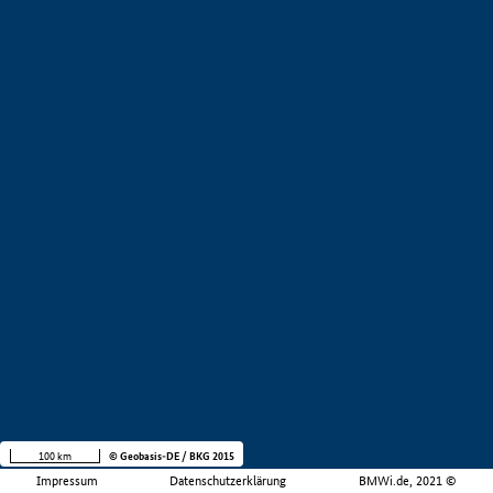
100 km
© Geobasis-DE / BKG 2015
Impressum
Datenschutzerklärung
BMWi.de, 2021 ©