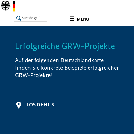
undefined
MENÜ
Erfolgreiche GRW-Projekte
LISTE
Filter
Info
Auf der folgenden Deutschlandkarte
finden Sie konkrete Beispiele erfolgreicher
GRW-Projekte!
LOS GEHT'S