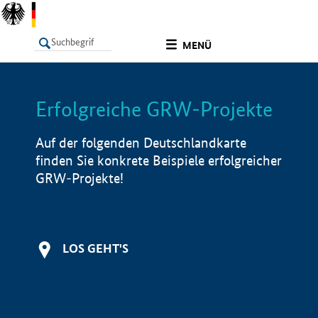
undefined
MENÜ
Erfolgreiche GRW-Projekte
LISTE
Filter
Info
Auf der folgenden Deutschlandkarte
finden Sie konkrete Beispiele erfolgreicher
GRW-Projekte!
LOS GEHT'S