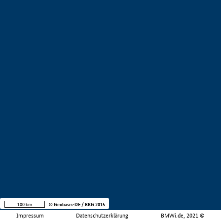
100 km
© Geobasis-DE / BKG 2015
Impressum
Datenschutzerklärung
BMWi.de, 2021 ©