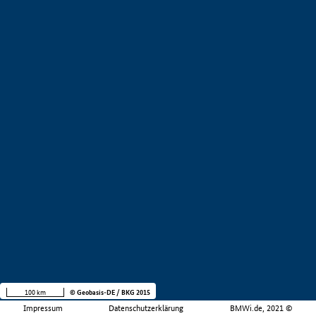
100 km
© Geobasis-DE / BKG 2015
Impressum
Datenschutzerklärung
BMWi.de, 2021 ©