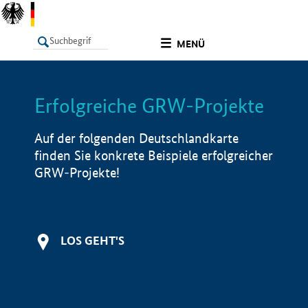
undefined
MENÜ
Erfolgreiche GRW-Projekte
LISTE
Filter
Info
Auf der folgenden Deutschlandkarte
finden Sie konkrete Beispiele erfolgreicher
GRW-Projekte!
LOS GEHT'S