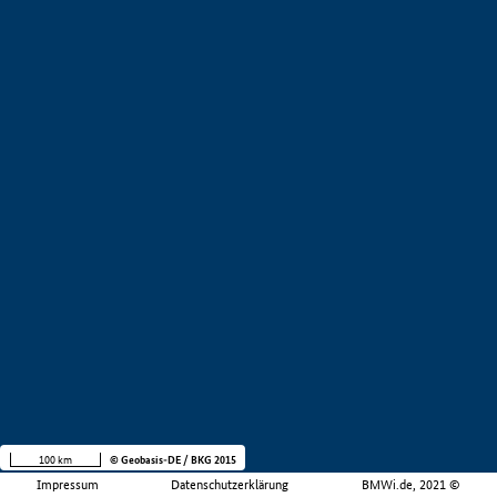
100 km
© Geobasis-DE / BKG 2015
Impressum
Datenschutzerklärung
BMWi.de, 2021 ©