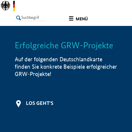
undefined
MENÜ
Erfolgreiche GRW-Projekte
LISTE
Filter
Info
Auf der folgenden Deutschlandkarte
finden Sie konkrete Beispiele erfolgreicher
GRW-Projekte!
LOS GEHT'S