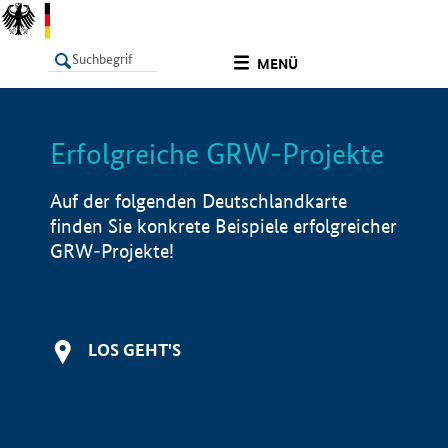
undefined
MENÜ
Erfolgreiche GRW-Projekte
LISTE
Filter
Info
Auf der folgenden Deutschlandkarte
finden Sie konkrete Beispiele erfolgreicher
GRW-Projekte!
LOS GEHT'S