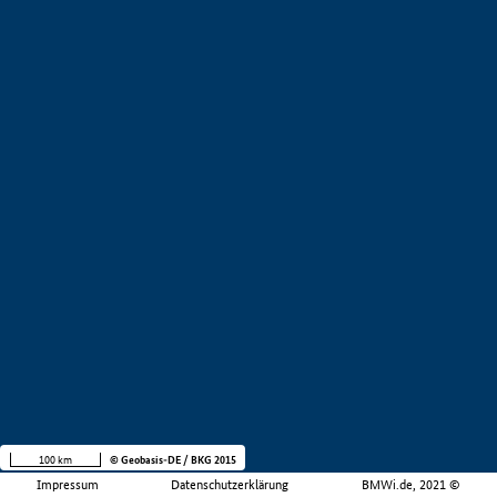
100 km
© Geobasis-DE / BKG 2015
Impressum
Datenschutzerklärung
BMWi.de, 2021 ©