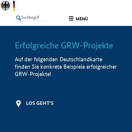
undefined
MENÜ
Erfolgreiche GRW-Projekte
LISTE
Filter
Info
Auf der folgenden Deutschlandkarte
finden Sie konkrete Beispiele erfolgreicher
GRW-Projekte!
LOS GEHT'S