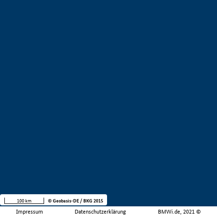
100 km
© Geobasis-DE / BKG 2015
Impressum
Datenschutzerklärung
BMWi.de, 2021 ©