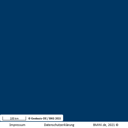
100 km
© Geobasis-DE / BKG 2015
Impressum
Datenschutzerklärung
BMWi.de, 2021 ©