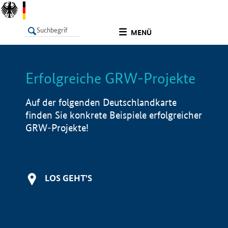
undefined
MENÜ
Erfolgreiche GRW-Projekte
LISTE
Filter
Info
Auf der folgenden Deutschlandkarte
finden Sie konkrete Beispiele erfolgreicher
GRW-Projekte!
LOS GEHT'S