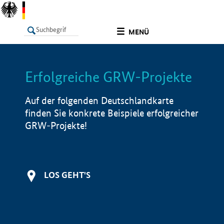
undefined
MENÜ
Erfolgreiche GRW-Projekte
LISTE
Filter
Info
Auf der folgenden Deutschlandkarte
finden Sie konkrete Beispiele erfolgreicher
GRW-Projekte!
LOS GEHT'S