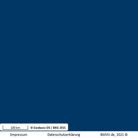
100 km
© Geobasis-DE / BKG 2015
Impressum
Datenschutzerklärung
BMWi.de, 2021 ©