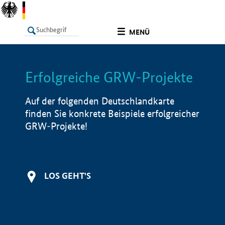
undefined
MENÜ
Erfolgreiche GRW-Projekte
LISTE
Filter
Info
Auf der folgenden Deutschlandkarte
finden Sie konkrete Beispiele erfolgreicher
GRW-Projekte!
LOS GEHT'S