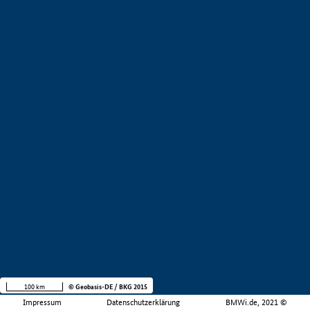
100 km
© Geobasis-DE / BKG 2015
Impressum
Datenschutzerklärung
BMWi.de, 2021 ©