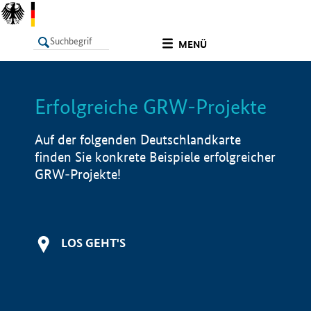
undefined
MENÜ
Erfolgreiche GRW-Projekte
LISTE
Filter
Info
Auf der folgenden Deutschlandkarte
finden Sie konkrete Beispiele erfolgreicher
GRW-Projekte!
LOS GEHT'S