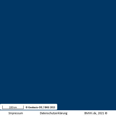
100 km
© Geobasis-DE / BKG 2015
Impressum
Datenschutzerklärung
BMWi.de, 2021 ©