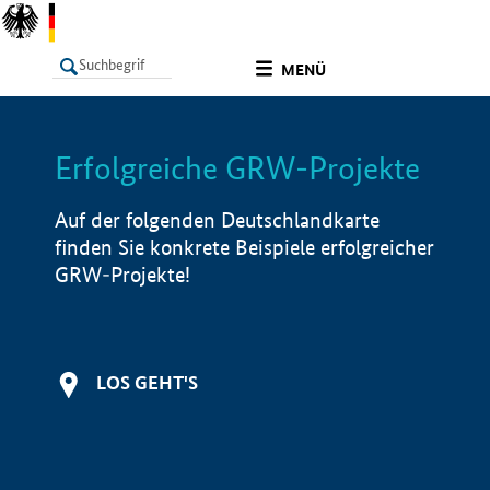
undefined
MENÜ
Erfolgreiche GRW-Projekte
LISTE
Filter
Info
Auf der folgenden Deutschlandkarte
finden Sie konkrete Beispiele erfolgreicher
GRW-Projekte!
LOS GEHT'S