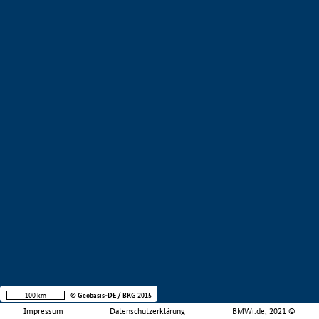
100 km
© Geobasis-DE / BKG 2015
Impressum
Datenschutzerklärung
BMWi.de, 2021 ©