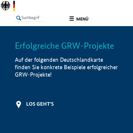
undefined
MENÜ
Erfolgreiche GRW-Projekte
LISTE
Filter
Info
Auf der folgenden Deutschlandkarte
finden Sie konkrete Beispiele erfolgreicher
GRW-Projekte!
LOS GEHT'S