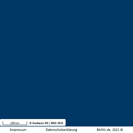
100 km
© Geobasis-DE / BKG 2015
Impressum
Datenschutzerklärung
BMWi.de, 2021 ©