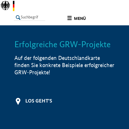
undefined
MENÜ
Erfolgreiche GRW-Projekte
LISTE
Filter
Info
Auf der folgenden Deutschlandkarte
finden Sie konkrete Beispiele erfolgreicher
GRW-Projekte!
LOS GEHT'S