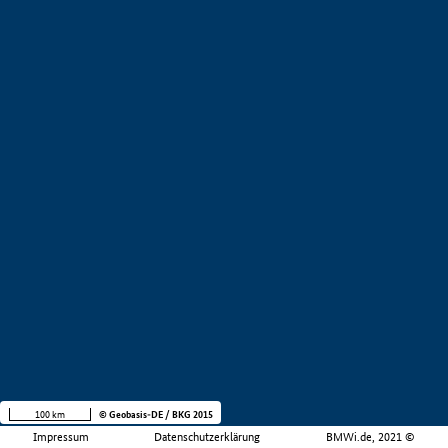
100 km
© Geobasis-DE / BKG 2015
Impressum
Datenschutzerklärung
BMWi.de, 2021 ©