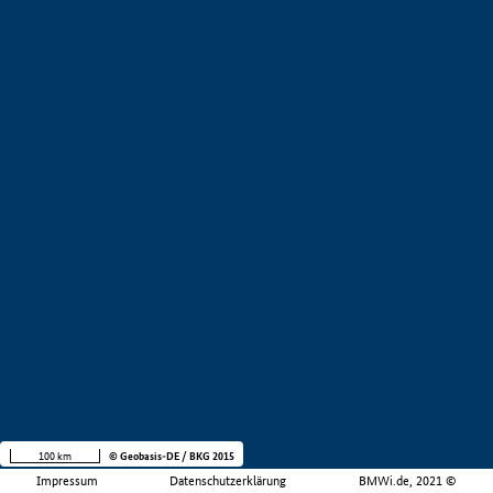
100 km
© Geobasis-DE / BKG 2015
Impressum
Datenschutzerklärung
BMWi.de, 2021 ©