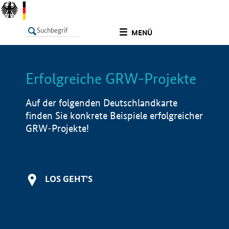
undefined
MENÜ
Erfolgreiche GRW-Projekte
LISTE
Filter
Info
Auf der folgenden Deutschlandkarte
finden Sie konkrete Beispiele erfolgreicher
GRW-Projekte!
LOS GEHT'S