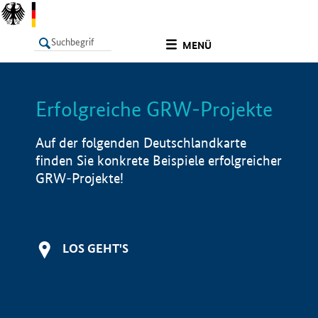
undefined
MENÜ
Erfolgreiche GRW-Projekte
LISTE
Filter
Info
Auf der folgenden Deutschlandkarte
finden Sie konkrete Beispiele erfolgreicher
GRW-Projekte!
LOS GEHT'S