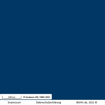
100 km
© Geobasis-DE / BKG 2015
Impressum
Datenschutzerklärung
BMWi.de, 2021 ©