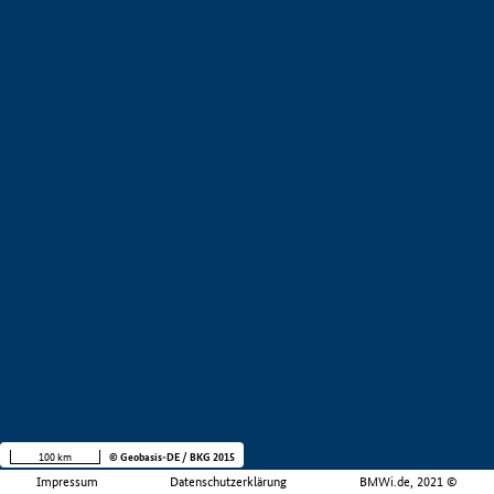
100 km
© Geobasis-DE / BKG 2015
Impressum
Datenschutzerklärung
BMWi.de, 2021 ©