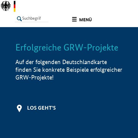
undefined
MENÜ
Erfolgreiche GRW-Projekte
LISTE
Filter
Info
Auf der folgenden Deutschlandkarte
finden Sie konkrete Beispiele erfolgreicher
GRW-Projekte!
LOS GEHT'S