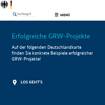
undefined
MENÜ
Erfolgreiche GRW-Projekte
LISTE
Filter
Info
Auf der folgenden Deutschlandkarte
finden Sie konkrete Beispiele erfolgreicher
GRW-Projekte!
LOS GEHT'S