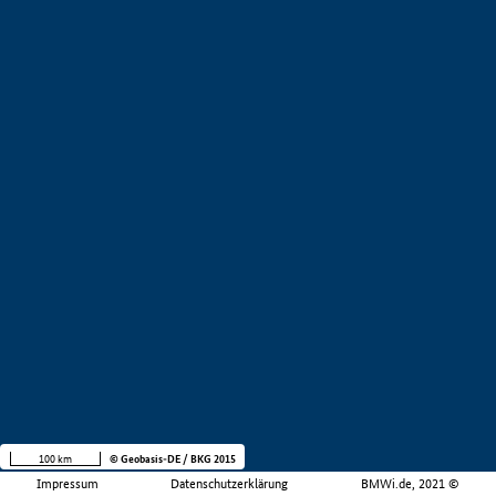
100 km
© Geobasis-DE / BKG 2015
Impressum
Datenschutzerklärung
BMWi.de, 2021 ©