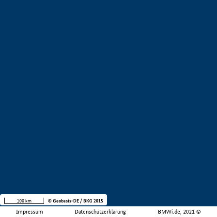
100 km
© Geobasis-DE / BKG 2015
Impressum
Datenschutzerklärung
BMWi.de, 2021 ©