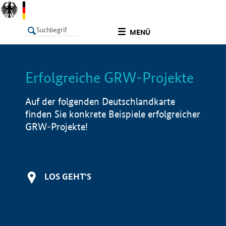
undefined
MENÜ
Erfolgreiche GRW-Projekte
LISTE
Filter
Info
Auf der folgenden Deutschlandkarte
finden Sie konkrete Beispiele erfolgreicher
GRW-Projekte!
LOS GEHT'S