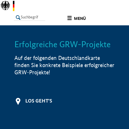
undefined
MENÜ
Erfolgreiche GRW-Projekte
LISTE
Filter
Info
Auf der folgenden Deutschlandkarte
finden Sie konkrete Beispiele erfolgreicher
GRW-Projekte!
LOS GEHT'S