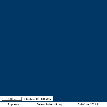
100 km
© Geobasis-DE / BKG 2015
Impressum
Datenschutzerklärung
BMWi.de, 2021 ©