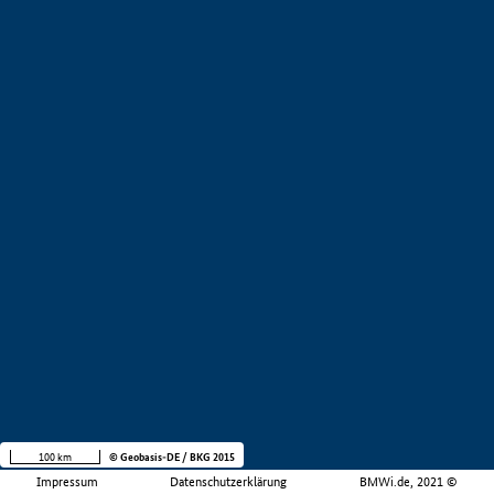
100 km
© Geobasis-DE / BKG 2015
Impressum
Datenschutzerklärung
BMWi.de, 2021 ©