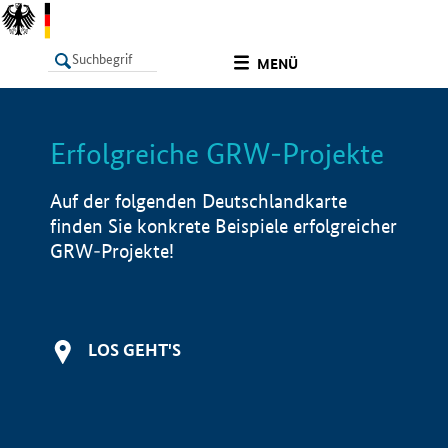
undefined
MENÜ
Erfolgreiche GRW-Projekte
LISTE
Filter
Info
Auf der folgenden Deutschlandkarte
finden Sie konkrete Beispiele erfolgreicher
GRW-Projekte!
LOS GEHT'S