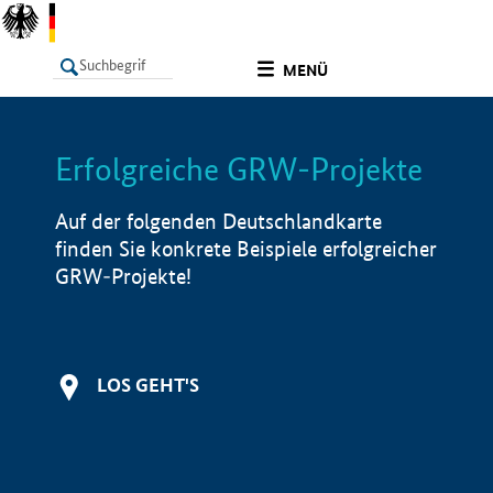
undefined
MENÜ
Erfolgreiche GRW-Projekte
LISTE
Filter
Info
Auf der folgenden Deutschlandkarte
finden Sie konkrete Beispiele erfolgreicher
GRW-Projekte!
LOS GEHT'S