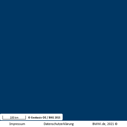
100 km
© Geobasis-DE / BKG 2015
Impressum
Datenschutzerklärung
BMWi.de, 2021 ©