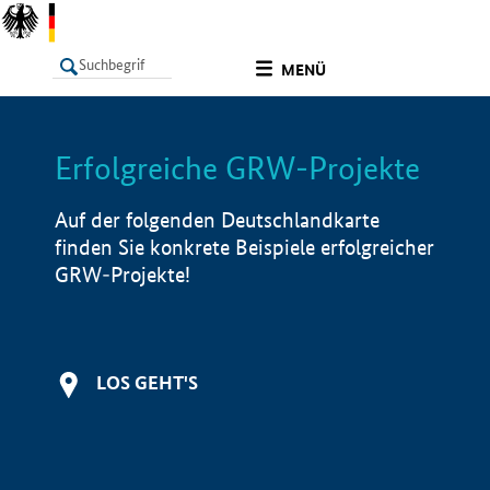
undefined
MENÜ
Erfolgreiche GRW-Projekte
LISTE
Filter
Info
Auf der folgenden Deutschlandkarte
finden Sie konkrete Beispiele erfolgreicher
GRW-Projekte!
LOS GEHT'S