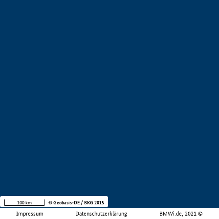
100 km
© Geobasis-DE / BKG 2015
Impressum
Datenschutzerklärung
BMWi.de, 2021 ©