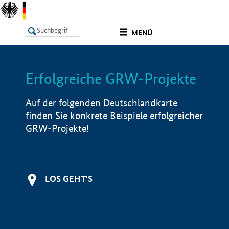
undefined
MENÜ
Erfolgreiche GRW-Projekte
LISTE
Filter
Info
Auf der folgenden Deutschlandkarte
finden Sie konkrete Beispiele erfolgreicher
GRW-Projekte!
LOS GEHT'S