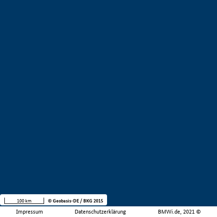
100 km
© Geobasis-DE / BKG 2015
Impressum
Datenschutzerklärung
BMWi.de, 2021 ©