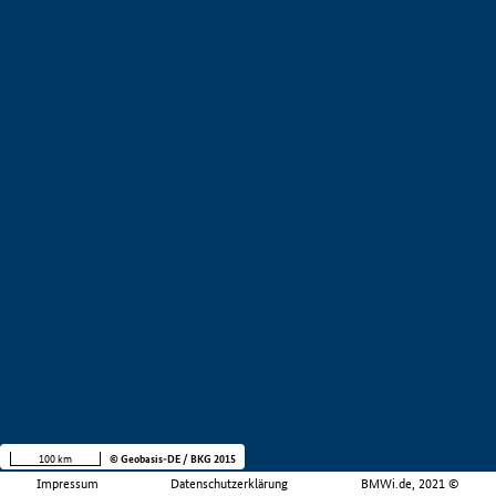
100 km
© Geobasis-DE / BKG 2015
Impressum
Datenschutzerklärung
BMWi.de, 2021 ©