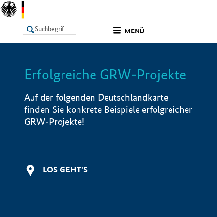
undefined
MENÜ
Erfolgreiche GRW-Projekte
LISTE
Filter
Info
Auf der folgenden Deutschlandkarte
finden Sie konkrete Beispiele erfolgreicher
GRW-Projekte!
LOS GEHT'S