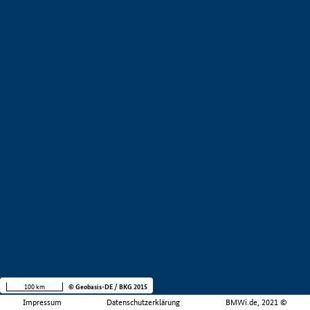
100 km
© Geobasis-DE / BKG 2015
Impressum
Datenschutzerklärung
BMWi.de, 2021 ©