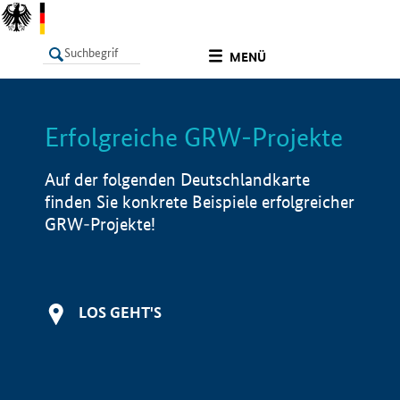
undefined
MENÜ
Erfolgreiche GRW-Projekte
LISTE
Filter
Info
Auf der folgenden Deutschlandkarte
finden Sie konkrete Beispiele erfolgreicher
GRW-Projekte!
LOS GEHT'S