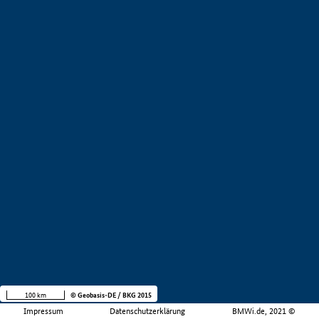
100 km
© Geobasis-DE / BKG 2015
Impressum
Datenschutzerklärung
BMWi.de, 2021 ©