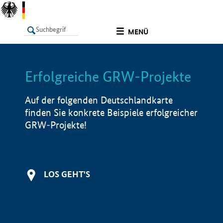
undefined
MENÜ
Erfolgreiche GRW-Projekte
LISTE
Filter
Info
Auf der folgenden Deutschlandkarte
finden Sie konkrete Beispiele erfolgreicher
GRW-Projekte!
LOS GEHT'S