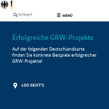
undefined
MENÜ
Erfolgreiche GRW-Projekte
LISTE
Filter
Info
Auf der folgenden Deutschlandkarte
finden Sie konkrete Beispiele erfolgreicher
GRW-Projekte!
LOS GEHT'S