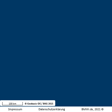
100 km
© Geobasis-DE / BKG 2015
Impressum
Datenschutzerklärung
BMWi.de, 2021 ©