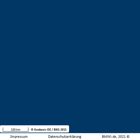
100 km
© Geobasis-DE / BKG 2015
Impressum
Datenschutzerklärung
BMWi.de, 2021 ©