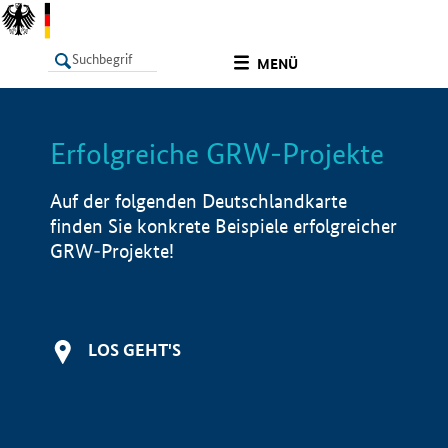
undefined
MENÜ
Erfolgreiche GRW-Projekte
LISTE
Filter
Info
Auf der folgenden Deutschlandkarte
finden Sie konkrete Beispiele erfolgreicher
GRW-Projekte!
LOS GEHT'S