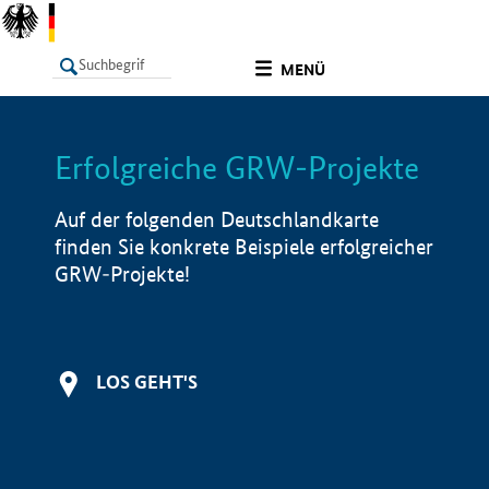
undefined
MENÜ
Erfolgreiche GRW-Projekte
LISTE
Filter
Info
Auf der folgenden Deutschlandkarte
finden Sie konkrete Beispiele erfolgreicher
GRW-Projekte!
LOS GEHT'S