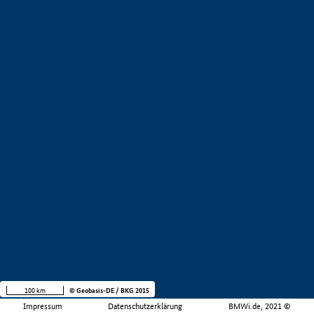
100 km
© Geobasis-DE / BKG 2015
Impressum
Datenschutzerklärung
BMWi.de, 2021 ©