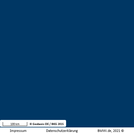
100 km
© Geobasis-DE / BKG 2015
Impressum
Datenschutzerklärung
BMWi.de, 2021 ©