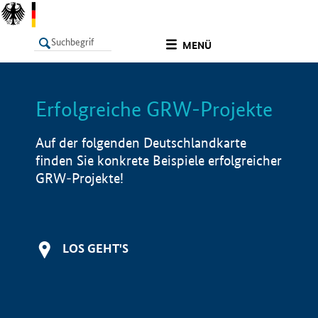
undefined
MENÜ
Erfolgreiche GRW-Projekte
LISTE
Filter
Info
Auf der folgenden Deutschlandkarte
finden Sie konkrete Beispiele erfolgreicher
GRW-Projekte!
LOS GEHT'S