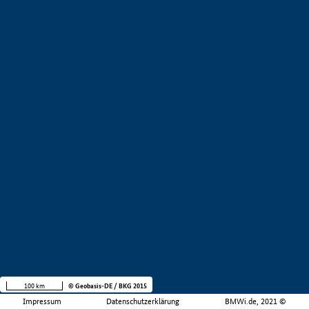
100 km
© Geobasis-DE / BKG 2015
Impressum
Datenschutzerklärung
BMWi.de, 2021 ©