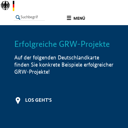
undefined
MENÜ
Erfolgreiche GRW-Projekte
LISTE
Filter
Info
Auf der folgenden Deutschlandkarte
finden Sie konkrete Beispiele erfolgreicher
GRW-Projekte!
LOS GEHT'S