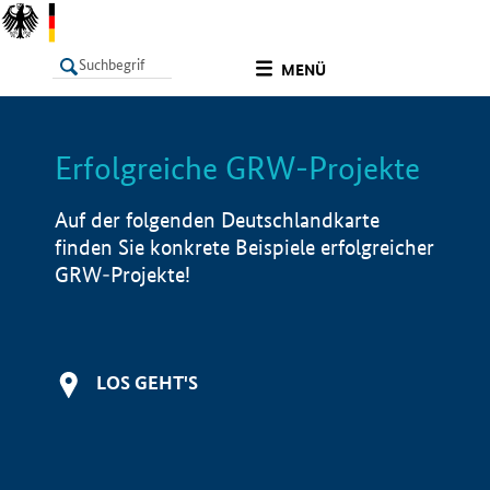
undefined
MENÜ
Erfolgreiche GRW-Projekte
LISTE
Filter
Info
Auf der folgenden Deutschlandkarte
finden Sie konkrete Beispiele erfolgreicher
GRW-Projekte!
LOS GEHT'S