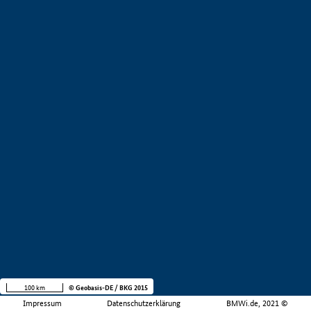
100 km
© Geobasis-DE / BKG 2015
Impressum
Datenschutzerklärung
BMWi.de, 2021 ©