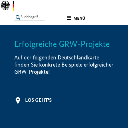
undefined
MENÜ
Erfolgreiche GRW-Projekte
LISTE
Filter
Info
Auf der folgenden Deutschlandkarte
finden Sie konkrete Beispiele erfolgreicher
GRW-Projekte!
LOS GEHT'S