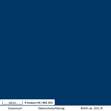
100 km
© Geobasis-DE / BKG 2015
Impressum
Datenschutzerklärung
BMWi.de, 2021 ©