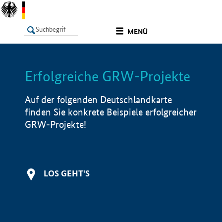
undefined
MENÜ
Erfolgreiche GRW-Projekte
LISTE
Filter
Info
Auf der folgenden Deutschlandkarte
finden Sie konkrete Beispiele erfolgreicher
GRW-Projekte!
LOS GEHT'S