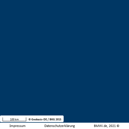
100 km
© Geobasis-DE / BKG 2015
Impressum
Datenschutzerklärung
BMWi.de, 2021 ©