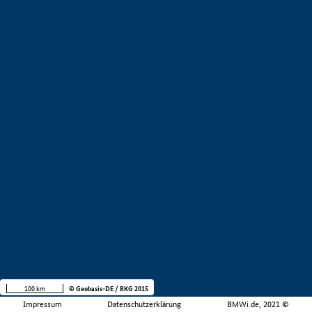
100 km
© Geobasis-DE / BKG 2015
Impressum
Datenschutzerklärung
BMWi.de, 2021 ©