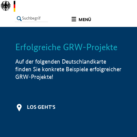
undefined
MENÜ
Erfolgreiche GRW-Projekte
LISTE
Filter
Info
Auf der folgenden Deutschlandkarte
finden Sie konkrete Beispiele erfolgreicher
GRW-Projekte!
LOS GEHT'S