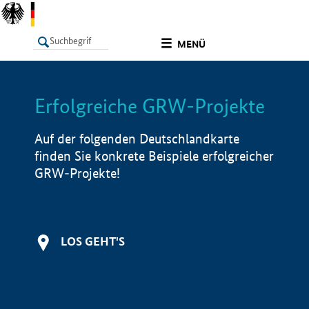
undefined
MENÜ
Erfolgreiche GRW-Projekte
LISTE
Filter
Info
Auf der folgenden Deutschlandkarte
finden Sie konkrete Beispiele erfolgreicher
GRW-Projekte!
LOS GEHT'S