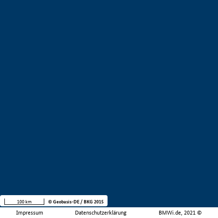
100 km
© Geobasis-DE / BKG 2015
Impressum
Datenschutzerklärung
BMWi.de, 2021 ©