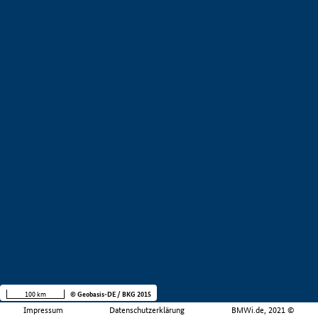
100 km
© Geobasis-DE / BKG 2015
Impressum
Datenschutzerklärung
BMWi.de, 2021 ©