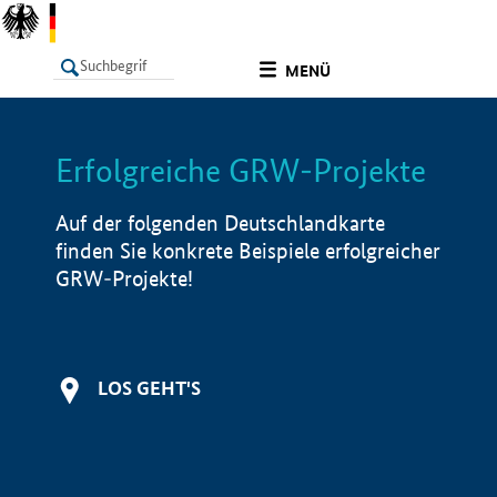
undefined
MENÜ
Erfolgreiche GRW-Projekte
LISTE
Filter
Info
Auf der folgenden Deutschlandkarte
finden Sie konkrete Beispiele erfolgreicher
GRW-Projekte!
LOS GEHT'S