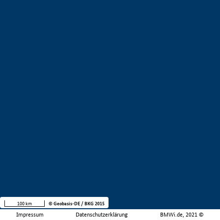
100 km
© Geobasis-DE / BKG 2015
Impressum
Datenschutzerklärung
BMWi.de, 2021 ©