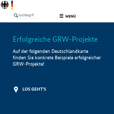
undefined
MENÜ
Erfolgreiche GRW-Projekte
LISTE
Filter
Info
Auf der folgenden Deutschlandkarte
finden Sie konkrete Beispiele erfolgreicher
GRW-Projekte!
LOS GEHT'S