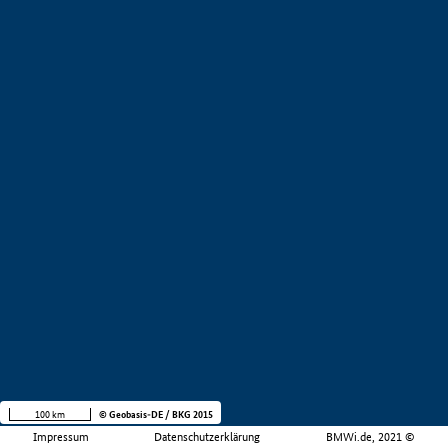
100 km
© Geobasis-DE / BKG 2015
Impressum
Datenschutzerklärung
BMWi.de, 2021 ©