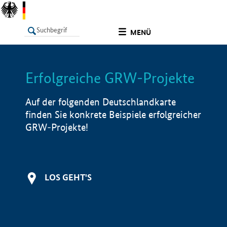
undefined
MENÜ
Erfolgreiche GRW-Projekte
LISTE
Filter
Info
Auf der folgenden Deutschlandkarte
finden Sie konkrete Beispiele erfolgreicher
GRW-Projekte!
LOS GEHT'S