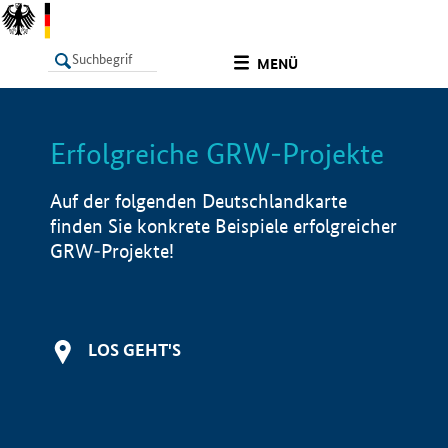
undefined
MENÜ
Erfolgreiche GRW-Projekte
LISTE
Filter
Info
Auf der folgenden Deutschlandkarte
finden Sie konkrete Beispiele erfolgreicher
GRW-Projekte!
LOS GEHT'S