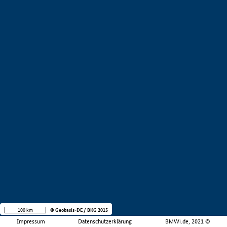
100 km
© Geobasis-DE / BKG 2015
Impressum
Datenschutzerklärung
BMWi.de, 2021 ©