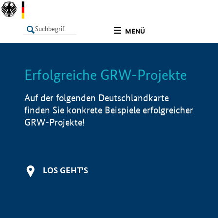
undefined
MENÜ
Erfolgreiche GRW-Projekte
LISTE
Filter
Info
Auf der folgenden Deutschlandkarte
finden Sie konkrete Beispiele erfolgreicher
GRW-Projekte!
LOS GEHT'S