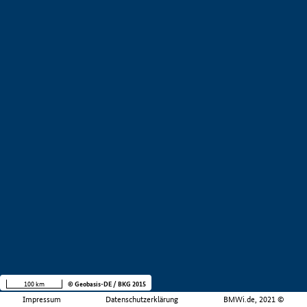
100 km
© Geobasis-DE / BKG 2015
Impressum
Datenschutzerklärung
BMWi.de, 2021 ©