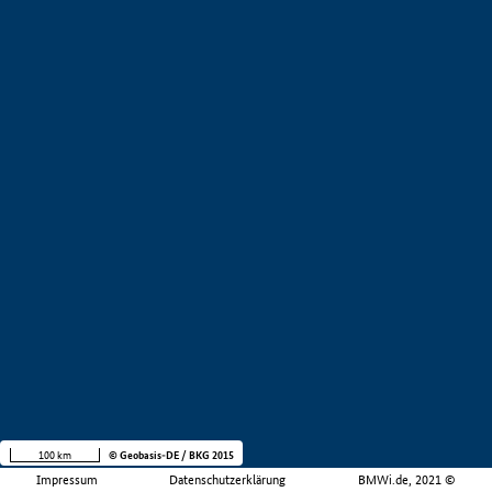
100 km
© Geobasis-DE / BKG 2015
Impressum
Datenschutzerklärung
BMWi.de, 2021 ©