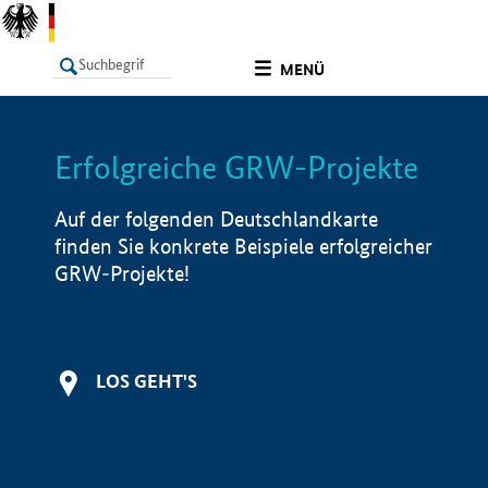
undefined
MENÜ
Erfolgreiche GRW-Projekte
LISTE
Filter
Info
Auf der folgenden Deutschlandkarte
finden Sie konkrete Beispiele erfolgreicher
GRW-Projekte!
LOS GEHT'S