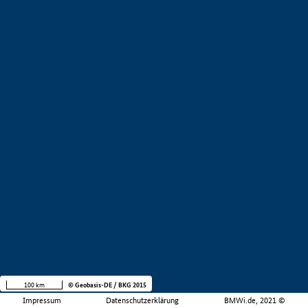
100 km
© Geobasis-DE / BKG 2015
Impressum
Datenschutzerklärung
BMWi.de, 2021 ©