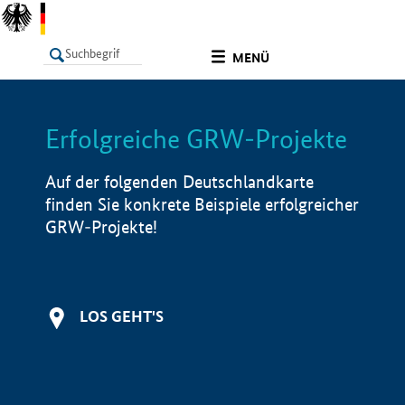
undefined
MENÜ
Erfolgreiche GRW-Projekte
LISTE
Filter
Info
Auf der folgenden Deutschlandkarte
finden Sie konkrete Beispiele erfolgreicher
GRW-Projekte!
LOS GEHT'S