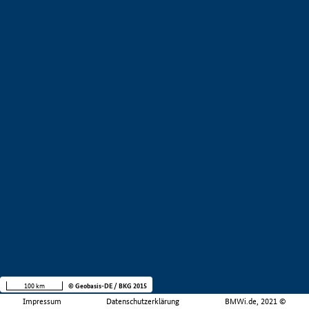
100 km
© Geobasis-DE / BKG 2015
Impressum
Datenschutzerklärung
BMWi.de, 2021 ©