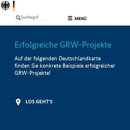
undefined
MENÜ
Erfolgreiche GRW-Projekte
LISTE
Filter
Info
Auf der folgenden Deutschlandkarte
finden Sie konkrete Beispiele erfolgreicher
GRW-Projekte!
LOS GEHT'S