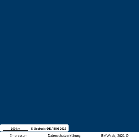
100 km
© Geobasis-DE / BKG 2015
Impressum
Datenschutzerklärung
BMWi.de, 2021 ©