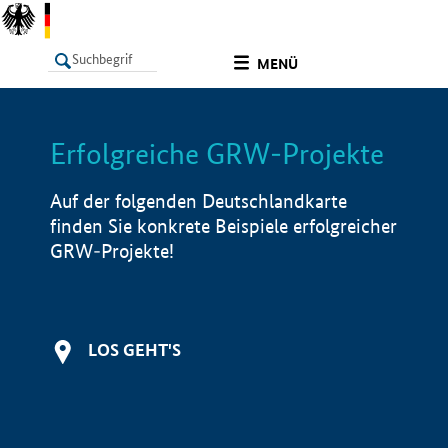
undefined
MENÜ
Erfolgreiche GRW-Projekte
LISTE
Filter
Info
Auf der folgenden Deutschlandkarte
finden Sie konkrete Beispiele erfolgreicher
GRW-Projekte!
LOS GEHT'S