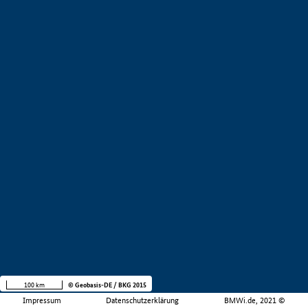
100 km
© Geobasis-DE / BKG 2015
Impressum
Datenschutzerklärung
BMWi.de, 2021 ©