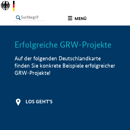
undefined
MENÜ
Erfolgreiche GRW-Projekte
LISTE
Filter
Info
Auf der folgenden Deutschlandkarte
finden Sie konkrete Beispiele erfolgreicher
GRW-Projekte!
LOS GEHT'S