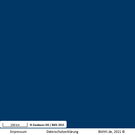
100 km
© Geobasis-DE / BKG 2015
Impressum
Datenschutzerklärung
BMWi.de, 2021 ©